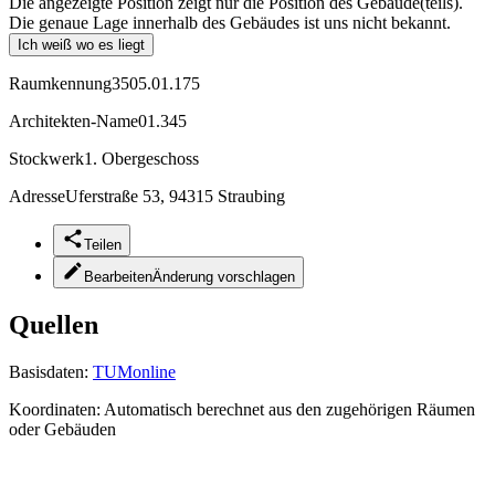
Die angezeigte Position zeigt nur die Position des Gebäude(teils).
Die genaue Lage innerhalb des Gebäudes ist uns nicht bekannt.
Ich weiß wo es liegt
Raumkennung
3505.01.175
Architekten-Name
01.345
Stockwerk
1. Obergeschoss
Adresse
Uferstraße 53, 94315 Straubing
Teilen
Bearbeiten
Änderung vorschlagen
Quellen
Basisdaten:
TUMonline
Koordinaten:
Automatisch berechnet aus den zugehörigen Räumen
oder Gebäuden