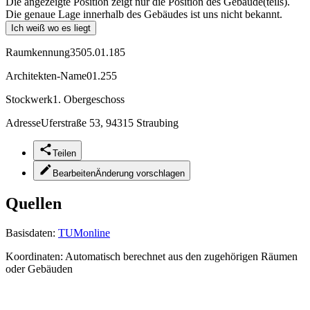
Die angezeigte Position zeigt nur die Position des Gebäude(teils).
Die genaue Lage innerhalb des Gebäudes ist uns nicht bekannt.
Ich weiß wo es liegt
Raumkennung
3505.01.185
Architekten-Name
01.255
Stockwerk
1. Obergeschoss
Adresse
Uferstraße 53, 94315 Straubing
Teilen
Bearbeiten
Änderung vorschlagen
Quellen
Basisdaten:
TUMonline
Koordinaten:
Automatisch berechnet aus den zugehörigen Räumen
oder Gebäuden