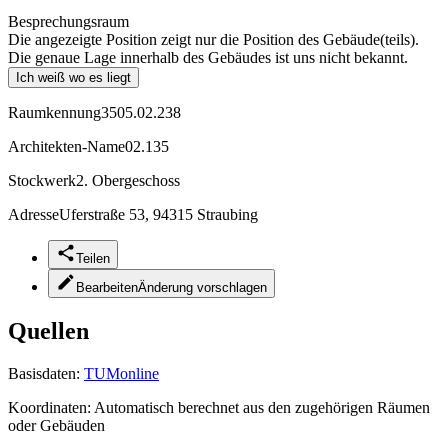
Besprechungsraum
Die angezeigte Position zeigt nur die Position des Gebäude(teils).
Die genaue Lage innerhalb des Gebäudes ist uns nicht bekannt.
Ich weiß wo es liegt
Raumkennung
3505.02.238
Architekten-Name
02.135
Stockwerk
2. Obergeschoss
Adresse
Uferstraße 53, 94315 Straubing
Teilen
Bearbeiten
Änderung vorschlagen
Quellen
Basisdaten:
TUMonline
Koordinaten:
Automatisch berechnet aus den zugehörigen Räumen
oder Gebäuden