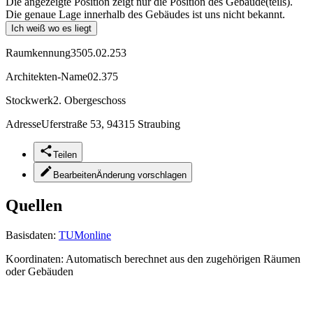
Die angezeigte Position zeigt nur die Position des Gebäude(teils).
Die genaue Lage innerhalb des Gebäudes ist uns nicht bekannt.
Ich weiß wo es liegt
Raumkennung
3505.02.253
Architekten-Name
02.375
Stockwerk
2. Obergeschoss
Adresse
Uferstraße 53, 94315 Straubing
Teilen
Bearbeiten
Änderung vorschlagen
Quellen
Basisdaten:
TUMonline
Koordinaten:
Automatisch berechnet aus den zugehörigen Räumen
oder Gebäuden