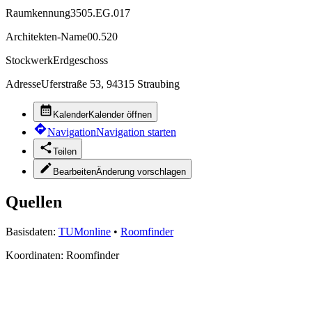
Raumkennung
3505.EG.017
Architekten-Name
00.520
Stockwerk
Erdgeschoss
Adresse
Uferstraße 53, 94315 Straubing
Kalender
Kalender öffnen
Navigation
Navigation starten
Teilen
Bearbeiten
Änderung vorschlagen
Quellen
Basisdaten:
TUMonline
•
Roomfinder
Koordinaten:
Roomfinder