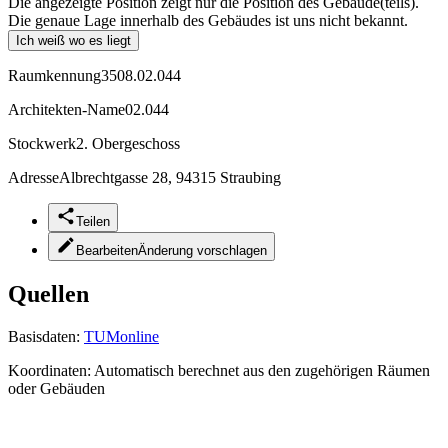
Die angezeigte Position zeigt nur die Position des Gebäude(teils).
Die genaue Lage innerhalb des Gebäudes ist uns nicht bekannt.
Ich weiß wo es liegt
Raumkennung
3508.02.044
Architekten-Name
02.044
Stockwerk
2. Obergeschoss
Adresse
Albrechtgasse 28, 94315 Straubing
Teilen
Bearbeiten
Änderung vorschlagen
Quellen
Basisdaten:
TUMonline
Koordinaten:
Automatisch berechnet aus den zugehörigen Räumen
oder Gebäuden