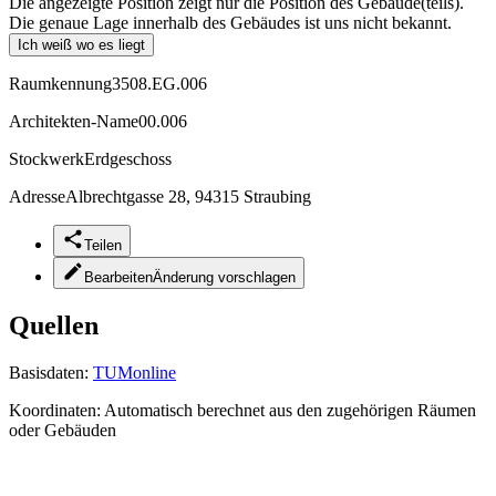
Die angezeigte Position zeigt nur die Position des Gebäude(teils).
Die genaue Lage innerhalb des Gebäudes ist uns nicht bekannt.
Ich weiß wo es liegt
Raumkennung
3508.EG.006
Architekten-Name
00.006
Stockwerk
Erdgeschoss
Adresse
Albrechtgasse 28, 94315 Straubing
Teilen
Bearbeiten
Änderung vorschlagen
Quellen
Basisdaten:
TUMonline
Koordinaten:
Automatisch berechnet aus den zugehörigen Räumen
oder Gebäuden