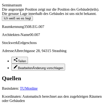
Seminarraum
Die angezeigte Position zeigt nur die Position des Gebäude(teils).
Die genaue Lage innerhalb des Gebäudes ist uns nicht bekannt.
Ich weiß wo es liegt
Raumkennung
3508.EG.007
Architekten-Name
00.007
Stockwerk
Erdgeschoss
Adresse
Albrechtgasse 28, 94315 Straubing
Teilen
Bearbeiten
Änderung vorschlagen
Quellen
Basisdaten:
TUMonline
Koordinaten:
Automatisch berechnet aus den zugehörigen Räumen
oder Gebäuden