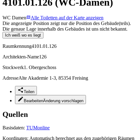
4101.01.126 (WC-Damen)
WC Damen
Alle Toiletten auf der Karte anzeigen
Die angezeigte Position zeigt nur die Position des Gebäude(teils).
Die genaue Lage innerhalb des Gebäudes ist uns nicht bekannt.
Ich weiß wo es liegt
Raumkennung
4101.01.126
Architekten-Name
126
Stockwerk
1. Obergeschoss
Adresse
Alte Akademie 1-3, 85354 Freising
Teilen
Bearbeiten
Änderung vorschlagen
Quellen
Basisdaten:
TUMonline
Koordinaten:
Automatisch berechnet aus den zugehörigen Räumen