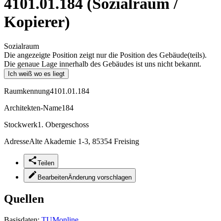
4101.01.184 (Sozialraum /
Kopierer)
Sozialraum
Die angezeigte Position zeigt nur die Position des Gebäude(teils).
Die genaue Lage innerhalb des Gebäudes ist uns nicht bekannt.
Ich weiß wo es liegt
Raumkennung
4101.01.184
Architekten-Name
184
Stockwerk
1. Obergeschoss
Adresse
Alte Akademie 1-3, 85354 Freising
Teilen
Bearbeiten
Änderung vorschlagen
Quellen
Basisdaten:
TUMonline