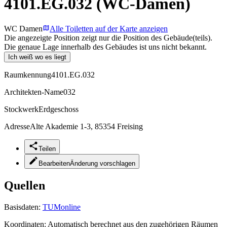
4101.EG.032 (WC-Damen)
WC Damen
Alle Toiletten auf der Karte anzeigen
Die angezeigte Position zeigt nur die Position des Gebäude(teils).
Die genaue Lage innerhalb des Gebäudes ist uns nicht bekannt.
Ich weiß wo es liegt
Raumkennung
4101.EG.032
Architekten-Name
032
Stockwerk
Erdgeschoss
Adresse
Alte Akademie 1-3, 85354 Freising
Teilen
Bearbeiten
Änderung vorschlagen
Quellen
Basisdaten:
TUMonline
Koordinaten:
Automatisch berechnet aus den zugehörigen Räumen