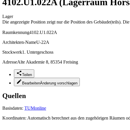
4102.U1.022A (Lagerraum Hörsa
Lager
Die angezeigte Position zeigt nur die Position des Gebäude(teils). Di
Raumkennung
4102.U1.022A
Architekten-Name
U-22A
Stockwerk
1. Untergeschoss
Adresse
Alte Akademie 8, 85354 Freising
Teilen
Bearbeiten
Änderung vorschlagen
Quellen
Basisdaten:
TUMonline
Koordinaten:
Automatisch berechnet aus den zugehörigen Räumen o