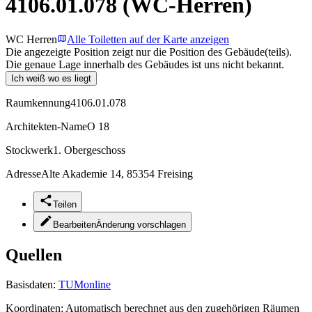
4106.01.078 (WC-Herren)
WC Herren
Alle Toiletten auf der Karte anzeigen
Die angezeigte Position zeigt nur die Position des Gebäude(teils).
Die genaue Lage innerhalb des Gebäudes ist uns nicht bekannt.
Ich weiß wo es liegt
Raumkennung
4106.01.078
Architekten-Name
O 18
Stockwerk
1. Obergeschoss
Adresse
Alte Akademie 14, 85354 Freising
Teilen
Bearbeiten
Änderung vorschlagen
Quellen
Basisdaten:
TUMonline
Koordinaten:
Automatisch berechnet aus den zugehörigen Räumen