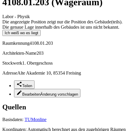
4108.01.203 (Wägeraum)
Labor - Physik
Die angezeigte Position zeigt nur die Position des Gebäude(teils).
Die genaue Lage innerhalb des Gebäudes ist uns nicht bekannt.
Ich weiß wo es liegt
Raumkennung
4108.01.203
Architekten-Name
203
Stockwerk
1. Obergeschoss
Adresse
Alte Akademie 10, 85354 Freising
Teilen
Bearbeiten
Änderung vorschlagen
Quellen
Basisdaten:
TUMonline
Koordinaten:
Automatisch berechnet aus den zugehörigen Räumen