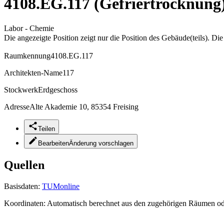
4108.EG.117 (Gefriertrocknung
Labor - Chemie
Die angezeigte Position zeigt nur die Position des Gebäude(teils). Di
Raumkennung
4108.EG.117
Architekten-Name
117
Stockwerk
Erdgeschoss
Adresse
Alte Akademie 10, 85354 Freising
Teilen
Bearbeiten
Änderung vorschlagen
Quellen
Basisdaten:
TUMonline
Koordinaten:
Automatisch berechnet aus den zugehörigen Räumen o