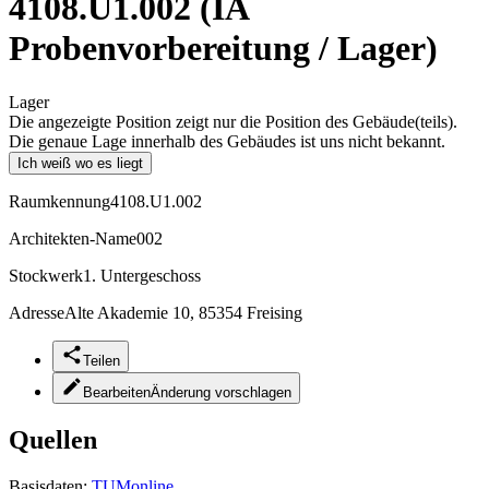
4108.U1.002 (IA
Probenvorbereitung / Lager)
Lager
Die angezeigte Position zeigt nur die Position des Gebäude(teils).
Die genaue Lage innerhalb des Gebäudes ist uns nicht bekannt.
Ich weiß wo es liegt
Raumkennung
4108.U1.002
Architekten-Name
002
Stockwerk
1. Untergeschoss
Adresse
Alte Akademie 10, 85354 Freising
Teilen
Bearbeiten
Änderung vorschlagen
Quellen
Basisdaten:
TUMonline