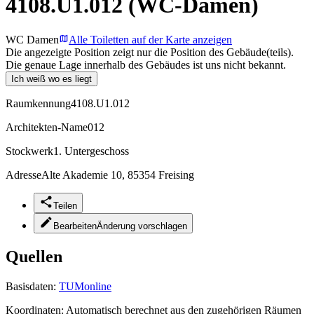
4108.U1.012 (WC-Damen)
WC Damen
Alle Toiletten auf der Karte anzeigen
Die angezeigte Position zeigt nur die Position des Gebäude(teils).
Die genaue Lage innerhalb des Gebäudes ist uns nicht bekannt.
Ich weiß wo es liegt
Raumkennung
4108.U1.012
Architekten-Name
012
Stockwerk
1. Untergeschoss
Adresse
Alte Akademie 10, 85354 Freising
Teilen
Bearbeiten
Änderung vorschlagen
Quellen
Basisdaten:
TUMonline
Koordinaten:
Automatisch berechnet aus den zugehörigen Räumen