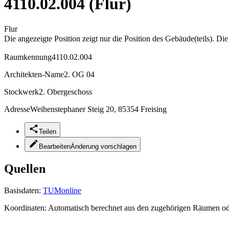
4110.02.004 (Flur)
Flur
Die angezeigte Position zeigt nur die Position des Gebäude(teils). Di
Raumkennung
4110.02.004
Architekten-Name
2. OG 04
Stockwerk
2. Obergeschoss
Adresse
Weihenstephaner Steig 20, 85354 Freising
Teilen
Bearbeiten
Änderung vorschlagen
Quellen
Basisdaten:
TUMonline
Koordinaten:
Automatisch berechnet aus den zugehörigen Räumen o