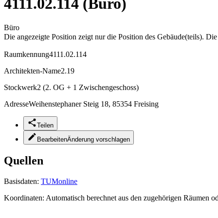
4111.02.114 (Büro)
Büro
Die angezeigte Position zeigt nur die Position des Gebäude(teils). Di
Raumkennung
4111.02.114
Architekten-Name
2.19
Stockwerk
2 (2. OG + 1 Zwischengeschoss)
Adresse
Weihenstephaner Steig 18, 85354 Freising
Teilen
Bearbeiten
Änderung vorschlagen
Quellen
Basisdaten:
TUMonline
Koordinaten:
Automatisch berechnet aus den zugehörigen Räumen o