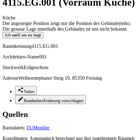
4115.EG.001 (Vorraum Küche)
Küche
Die angezeigte Position zeigt nur die Position des Gebäude(teils).
Die genaue Lage innerhalb des Gebäudes ist uns nicht bekannt.
Ich weiß wo es liegt
Raumkennung
4115.EG.001
Architekten-Name
001
Stockwerk
Erdgeschoss
Adresse
Weihenstephaner Steig 19, 85350 Freising
Teilen
Bearbeiten
Änderung vorschlagen
Quellen
Basisdaten:
TUMonline
Koordinaten:
Automatisch berechnet aus den zugehörigen Räumen