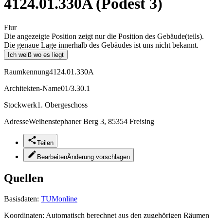
4124.01.330A (Podest 3)
Flur
Die angezeigte Position zeigt nur die Position des Gebäude(teils).
Die genaue Lage innerhalb des Gebäudes ist uns nicht bekannt.
Ich weiß wo es liegt
Raumkennung
4124.01.330A
Architekten-Name
01/3.30.1
Stockwerk
1. Obergeschoss
Adresse
Weihenstephaner Berg 3, 85354 Freising
Teilen
Bearbeiten
Änderung vorschlagen
Quellen
Basisdaten:
TUMonline
Koordinaten:
Automatisch berechnet aus den zugehörigen Räumen