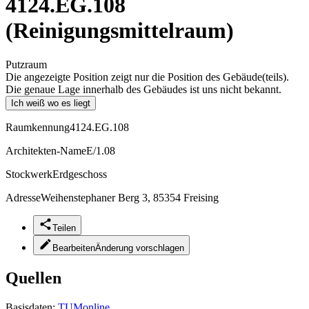
4124.EG.108
(Reinigungsmittelraum)
Putzraum
Die angezeigte Position zeigt nur die Position des Gebäude(teils).
Die genaue Lage innerhalb des Gebäudes ist uns nicht bekannt.
Ich weiß wo es liegt
Raumkennung
4124.EG.108
Architekten-Name
E/1.08
Stockwerk
Erdgeschoss
Adresse
Weihenstephaner Berg 3, 85354 Freising
Teilen
Bearbeiten
Änderung vorschlagen
Quellen
Basisdaten:
TUMonline