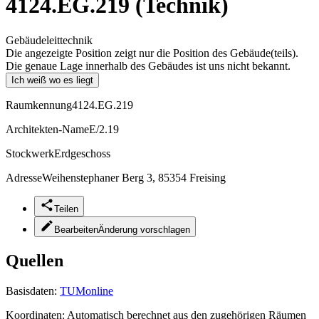
4124.EG.219 (Technik)
Gebäudeleittechnik
Die angezeigte Position zeigt nur die Position des Gebäude(teils).
Die genaue Lage innerhalb des Gebäudes ist uns nicht bekannt.
Ich weiß wo es liegt
Raumkennung
4124.EG.219
Architekten-Name
E/2.19
Stockwerk
Erdgeschoss
Adresse
Weihenstephaner Berg 3, 85354 Freising
Teilen
Bearbeiten
Änderung vorschlagen
Quellen
Basisdaten:
TUMonline
Koordinaten:
Automatisch berechnet aus den zugehörigen Räumen