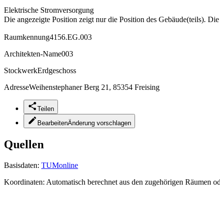
Elektrische Stromversorgung
Die angezeigte Position zeigt nur die Position des Gebäude(teils). Di
Raumkennung
4156.EG.003
Architekten-Name
003
Stockwerk
Erdgeschoss
Adresse
Weihenstephaner Berg 21, 85354 Freising
Teilen
Bearbeiten
Änderung vorschlagen
Quellen
Basisdaten:
TUMonline
Koordinaten:
Automatisch berechnet aus den zugehörigen Räumen o