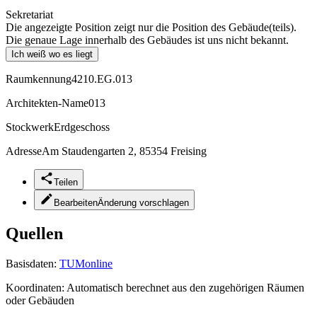
Sekretariat
Die angezeigte Position zeigt nur die Position des Gebäude(teils).
Die genaue Lage innerhalb des Gebäudes ist uns nicht bekannt.
Ich weiß wo es liegt
Raumkennung
4210.EG.013
Architekten-Name
013
Stockwerk
Erdgeschoss
Adresse
Am Staudengarten 2, 85354 Freising
Teilen
Bearbeiten
Änderung vorschlagen
Quellen
Basisdaten:
TUMonline
Koordinaten:
Automatisch berechnet aus den zugehörigen Räumen
oder Gebäuden