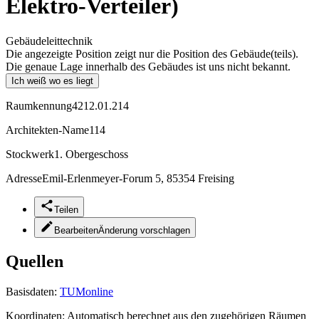
Elektro-Verteiler)
Gebäudeleittechnik
Die angezeigte Position zeigt nur die Position des Gebäude(teils).
Die genaue Lage innerhalb des Gebäudes ist uns nicht bekannt.
Ich weiß wo es liegt
Raumkennung
4212.01.214
Architekten-Name
114
Stockwerk
1. Obergeschoss
Adresse
Emil-Erlenmeyer-Forum 5, 85354 Freising
Teilen
Bearbeiten
Änderung vorschlagen
Quellen
Basisdaten:
TUMonline
Koordinaten:
Automatisch berechnet aus den zugehörigen Räumen