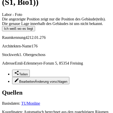
(S1, Bio1))
Labor - Foto
Die angezeigte Position zeigt nur die Position des Gebäude(teils).
Die genaue Lage innerhalb des Gebäudes ist uns nicht bekannt.
Ich weiß wo es liegt
Raumkennung
4212.01.276
Architekten-Name
176
Stockwerk
1. Obergeschoss
Adresse
Emil-Erlenmeyer-Forum 5, 85354 Freising
Teilen
Bearbeiten
Änderung vorschlagen
Quellen
Basisdaten:
TUMonline
Koordinaten:
Automatisch berechnet aus den zugehörigen Räumen