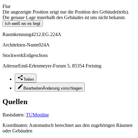
Flur
Die angezeigte Position zeigt nur die Position des Gebäude(teils).
Die genaue Lage innerhalb des Gebäudes ist uns nicht bekannt.
Ich weiß wo es liegt
Raumkennung
4212.EG.224A
Architekten-Name
024A
Stockwerk
Erdgeschoss
Adresse
Emil-Erlenmeyer-Forum 5, 85354 Freising
Teilen
Bearbeiten
Änderung vorschlagen
Quellen
Basisdaten:
TUMonline
Koordinaten:
Automatisch berechnet aus den zugehörigen Räumen
oder Gebäuden