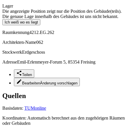
Lager
Die angezeigte Position zeigt nur die Position des Gebäude(teils).
Die genaue Lage innerhalb des Gebäudes ist uns nicht bekannt.
Ich weiß wo es liegt
Raumkennung
4212.EG.262
Architekten-Name
062
Stockwerk
Erdgeschoss
Adresse
Emil-Erlenmeyer-Forum 5, 85354 Freising
Teilen
Bearbeiten
Änderung vorschlagen
Quellen
Basisdaten:
TUMonline
Koordinaten:
Automatisch berechnet aus den zugehörigen Räumen
oder Gebäuden