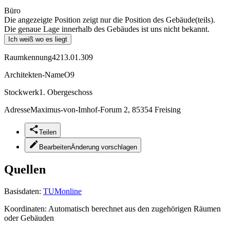
Büro
Die angezeigte Position zeigt nur die Position des Gebäude(teils).
Die genaue Lage innerhalb des Gebäudes ist uns nicht bekannt.
Ich weiß wo es liegt
Raumkennung
4213.01.309
Architekten-Name
O9
Stockwerk
1. Obergeschoss
Adresse
Maximus-von-Imhof-Forum 2, 85354 Freising
Teilen
Bearbeiten
Änderung vorschlagen
Quellen
Basisdaten:
TUMonline
Koordinaten:
Automatisch berechnet aus den zugehörigen Räumen
oder Gebäuden