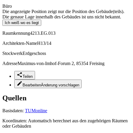
Büro
Die angezeigte Position zeigt nur die Position des Gebäude(teils).
Die genaue Lage innerhalb des Gebäudes ist uns nicht bekannt.
Ich weiß wo es liegt
Raumkennung
4213.EG.013
Architekten-Name
H13/14
Stockwerk
Erdgeschoss
Adresse
Maximus-von-Imhof-Forum 2, 85354 Freising
Teilen
Bearbeiten
Änderung vorschlagen
Quellen
Basisdaten:
TUMonline
Koordinaten:
Automatisch berechnet aus den zugehörigen Räumen
oder Gebäuden