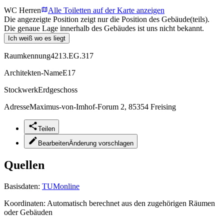
WC Herren
Alle Toiletten auf der Karte anzeigen
Die angezeigte Position zeigt nur die Position des Gebäude(teils).
Die genaue Lage innerhalb des Gebäudes ist uns nicht bekannt.
Ich weiß wo es liegt
Raumkennung
4213.EG.317
Architekten-Name
E17
Stockwerk
Erdgeschoss
Adresse
Maximus-von-Imhof-Forum 2, 85354 Freising
Teilen
Bearbeiten
Änderung vorschlagen
Quellen
Basisdaten:
TUMonline
Koordinaten:
Automatisch berechnet aus den zugehörigen Räumen
oder Gebäuden