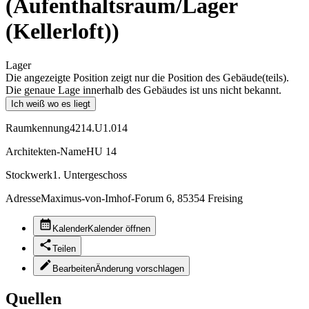
(Aufenthaltsraum/Lager
(Kellerloft))
Lager
Die angezeigte Position zeigt nur die Position des Gebäude(teils).
Die genaue Lage innerhalb des Gebäudes ist uns nicht bekannt.
Ich weiß wo es liegt
Raumkennung
4214.U1.014
Architekten-Name
HU 14
Stockwerk
1. Untergeschoss
Adresse
Maximus-von-Imhof-Forum 6, 85354 Freising
Kalender
Kalender öffnen
Teilen
Bearbeiten
Änderung vorschlagen
Quellen