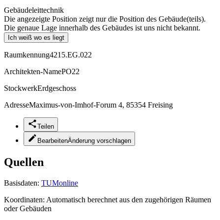
Gebäudeleittechnik
Die angezeigte Position zeigt nur die Position des Gebäude(teils).
Die genaue Lage innerhalb des Gebäudes ist uns nicht bekannt.
Ich weiß wo es liegt
Raumkennung
4215.EG.022
Architekten-Name
PO22
Stockwerk
Erdgeschoss
Adresse
Maximus-von-Imhof-Forum 4, 85354 Freising
Teilen
Bearbeiten
Änderung vorschlagen
Quellen
Basisdaten:
TUMonline
Koordinaten:
Automatisch berechnet aus den zugehörigen Räumen
oder Gebäuden