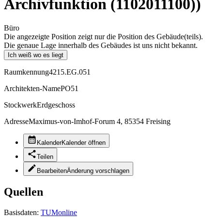
Archivfunktion (1102011100))
Büro
Die angezeigte Position zeigt nur die Position des Gebäude(teils).
Die genaue Lage innerhalb des Gebäudes ist uns nicht bekannt.
Ich weiß wo es liegt
Raumkennung
4215.EG.051
Architekten-Name
PO51
Stockwerk
Erdgeschoss
Adresse
Maximus-von-Imhof-Forum 4, 85354 Freising
Kalender
Kalender öffnen
Teilen
Bearbeiten
Änderung vorschlagen
Quellen
Basisdaten:
TUMonline