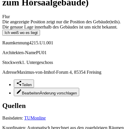
zum Hörsaalgebäude)
Flur
Die angezeigte Position zeigt nur die Position des Gebäude(teils).
Die genaue Lage innerhalb des Gebäudes ist uns nicht bekannt.
Ich weiß wo es liegt
Raumkennung
4215.U1.001
Architekten-Name
PU01
Stockwerk
1. Untergeschoss
Adresse
Maximus-von-Imhof-Forum 4, 85354 Freising
Teilen
Bearbeiten
Änderung vorschlagen
Quellen
Basisdaten:
TUMonline
Koordinaten:
Automatisch berechnet aus den zugehörigen Räumen