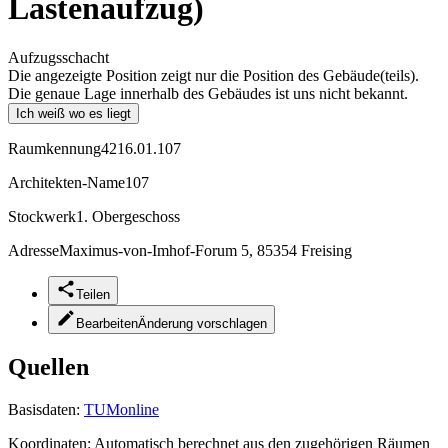
Lastenaufzug)
Aufzugsschacht
Die angezeigte Position zeigt nur die Position des Gebäude(teils).
Die genaue Lage innerhalb des Gebäudes ist uns nicht bekannt.
Ich weiß wo es liegt
Raumkennung
4216.01.107
Architekten-Name
107
Stockwerk
1. Obergeschoss
Adresse
Maximus-von-Imhof-Forum 5, 85354 Freising
Teilen
Bearbeiten
Änderung vorschlagen
Quellen
Basisdaten:
TUMonline
Koordinaten:
Automatisch berechnet aus den zugehörigen Räumen