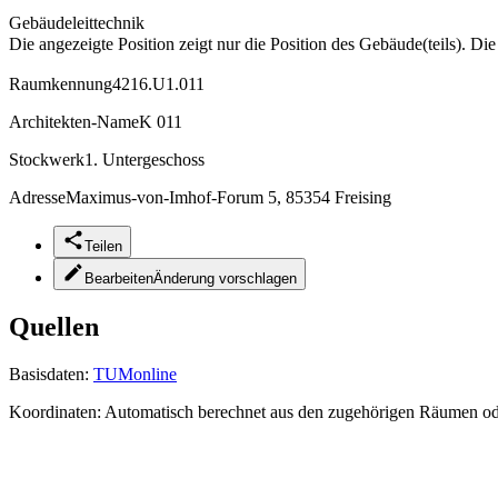
Gebäudeleittechnik
Die angezeigte Position zeigt nur die Position des Gebäude(teils). Di
Raumkennung
4216.U1.011
Architekten-Name
K 011
Stockwerk
1. Untergeschoss
Adresse
Maximus-von-Imhof-Forum 5, 85354 Freising
Teilen
Bearbeiten
Änderung vorschlagen
Quellen
Basisdaten:
TUMonline
Koordinaten:
Automatisch berechnet aus den zugehörigen Räumen o