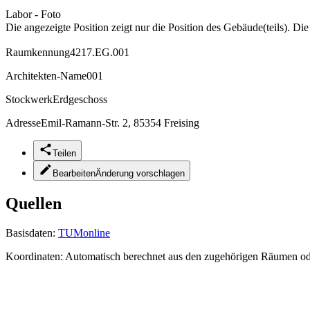
Labor - Foto
Die angezeigte Position zeigt nur die Position des Gebäude(teils). Di
Raumkennung
4217.EG.001
Architekten-Name
001
Stockwerk
Erdgeschoss
Adresse
Emil-Ramann-Str. 2, 85354 Freising
Teilen
Bearbeiten
Änderung vorschlagen
Quellen
Basisdaten:
TUMonline
Koordinaten:
Automatisch berechnet aus den zugehörigen Räumen o