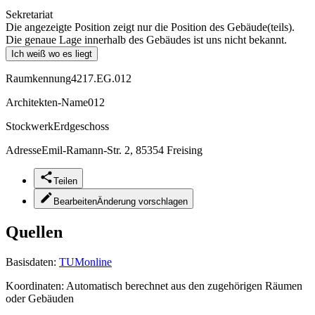
Sekretariat
Die angezeigte Position zeigt nur die Position des Gebäude(teils).
Die genaue Lage innerhalb des Gebäudes ist uns nicht bekannt.
Ich weiß wo es liegt
Raumkennung
4217.EG.012
Architekten-Name
012
Stockwerk
Erdgeschoss
Adresse
Emil-Ramann-Str. 2, 85354 Freising
Teilen
Bearbeiten
Änderung vorschlagen
Quellen
Basisdaten:
TUMonline
Koordinaten:
Automatisch berechnet aus den zugehörigen Räumen
oder Gebäuden