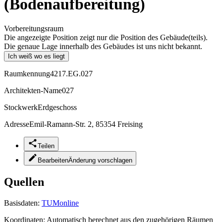
(Bodenaufbereitung)
Vorbereitungsraum
Die angezeigte Position zeigt nur die Position des Gebäude(teils).
Die genaue Lage innerhalb des Gebäudes ist uns nicht bekannt.
Ich weiß wo es liegt
Raumkennung
4217.EG.027
Architekten-Name
027
Stockwerk
Erdgeschoss
Adresse
Emil-Ramann-Str. 2, 85354 Freising
Teilen
Bearbeiten
Änderung vorschlagen
Quellen
Basisdaten:
TUMonline
Koordinaten:
Automatisch berechnet aus den zugehörigen Räumen