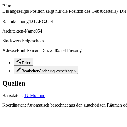
Büro
Die angezeigte Position zeigt nur die Position des Gebäude(teils). Di
Raumkennung
4217.EG.054
Architekten-Name
054
Stockwerk
Erdgeschoss
Adresse
Emil-Ramann-Str. 2, 85354 Freising
Teilen
Bearbeiten
Änderung vorschlagen
Quellen
Basisdaten:
TUMonline
Koordinaten:
Automatisch berechnet aus den zugehörigen Räumen o