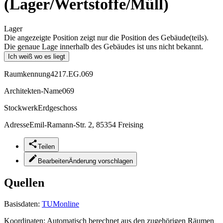
(Lager/Wertstoffe/Müll)
Lager
Die angezeigte Position zeigt nur die Position des Gebäude(teils).
Die genaue Lage innerhalb des Gebäudes ist uns nicht bekannt.
Ich weiß wo es liegt
Raumkennung
4217.EG.069
Architekten-Name
069
Stockwerk
Erdgeschoss
Adresse
Emil-Ramann-Str. 2, 85354 Freising
Teilen
Bearbeiten
Änderung vorschlagen
Quellen
Basisdaten:
TUMonline
Koordinaten:
Automatisch berechnet aus den zugehörigen Räumen