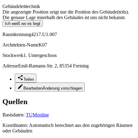
Gebäudeleittechnik
Die angezeigte Position zeigt nur die Position des Gebäude(teils).
Die genaue Lage innerhalb des Gebäudes ist uns nicht bekannt.
Ich weiß wo es liegt
Raumkennung
4217.U1.007
Architekten-Name
K07
Stockwerk
1. Untergeschoss
Adresse
Emil-Ramann-Str. 2, 85354 Freising
Teilen
Bearbeiten
Änderung vorschlagen
Quellen
Basisdaten:
TUMonline
Koordinaten:
Automatisch berechnet aus den zugehörigen Räumen
oder Gebäuden