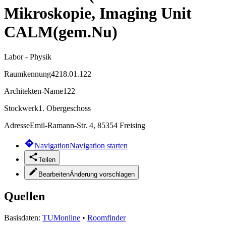
Mikroskopie, Imaging Unit
CALM(gem.Nu)
Labor - Physik
Raumkennung
4218.01.122
Architekten-Name
122
Stockwerk
1. Obergeschoss
Adresse
Emil-Ramann-Str. 4, 85354 Freising
Navigation
Navigation starten
Teilen
Bearbeiten
Änderung vorschlagen
Quellen
Basisdaten:
TUMonline
•
Roomfinder