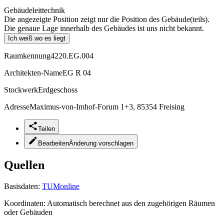
Gebäudeleittechnik
Die angezeigte Position zeigt nur die Position des Gebäude(teils).
Die genaue Lage innerhalb des Gebäudes ist uns nicht bekannt.
Ich weiß wo es liegt
Raumkennung
4220.EG.004
Architekten-Name
EG R 04
Stockwerk
Erdgeschoss
Adresse
Maximus-von-Imhof-Forum 1+3, 85354 Freising
Teilen
Bearbeiten
Änderung vorschlagen
Quellen
Basisdaten:
TUMonline
Koordinaten:
Automatisch berechnet aus den zugehörigen Räumen
oder Gebäuden