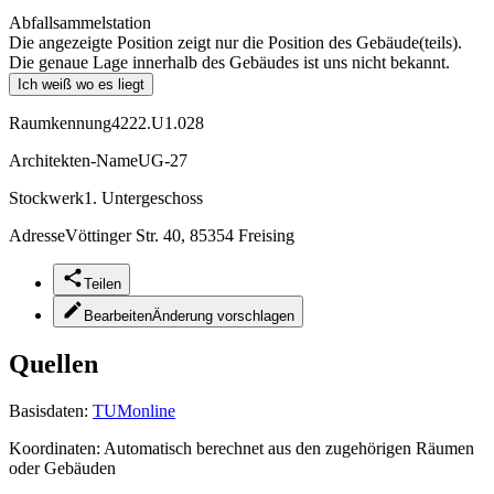
Abfallsammelstation
Die angezeigte Position zeigt nur die Position des Gebäude(teils).
Die genaue Lage innerhalb des Gebäudes ist uns nicht bekannt.
Ich weiß wo es liegt
Raumkennung
4222.U1.028
Architekten-Name
UG-27
Stockwerk
1. Untergeschoss
Adresse
Vöttinger Str. 40, 85354 Freising
Teilen
Bearbeiten
Änderung vorschlagen
Quellen
Basisdaten:
TUMonline
Koordinaten:
Automatisch berechnet aus den zugehörigen Räumen
oder Gebäuden