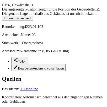
Glas-, Gewächshaus
Die angezeigte Position zeigt nur die Position des Gebäude(teils).
Die genaue Lage innerhalb des Gebäudes ist uns nicht bekannt.
Ich weiß wo es liegt
Raumkennung
4223.01.103
Architekten-Name
103
Stockwerk
1. Obergeschoss
Adresse
Emil-Ramann-Str. 8, 85354 Freising
Teilen
Bearbeiten
Änderung vorschlagen
Quellen
Basisdaten:
TUMonline
Koordinaten:
Automatisch berechnet aus den zugehörigen Räumen
oder Gebäuden