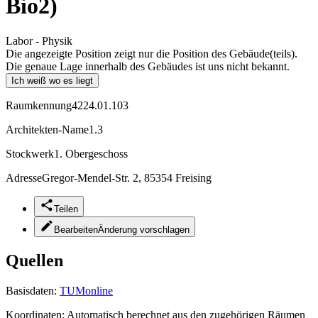
Bio2)
Labor - Physik
Die angezeigte Position zeigt nur die Position des Gebäude(teils).
Die genaue Lage innerhalb des Gebäudes ist uns nicht bekannt.
Ich weiß wo es liegt
Raumkennung
4224.01.103
Architekten-Name
1.3
Stockwerk
1. Obergeschoss
Adresse
Gregor-Mendel-Str. 2, 85354 Freising
Teilen
Bearbeiten
Änderung vorschlagen
Quellen
Basisdaten:
TUMonline
Koordinaten:
Automatisch berechnet aus den zugehörigen Räumen