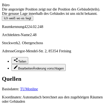
Büro
Die angezeigte Position zeigt nur die Position des Gebäude(teils).
Die genaue Lage innerhalb des Gebäudes ist uns nicht bekannt.
Ich weiß wo es liegt
Raumkennung
4224.02.248
Architekten-Name
2.48
Stockwerk
2. Obergeschoss
Adresse
Gregor-Mendel-Str. 2, 85354 Freising
Teilen
Bearbeiten
Änderung vorschlagen
Quellen
Basisdaten:
TUMonline
Koordinaten:
Automatisch berechnet aus den zugehörigen Räumen
oder Gebäuden